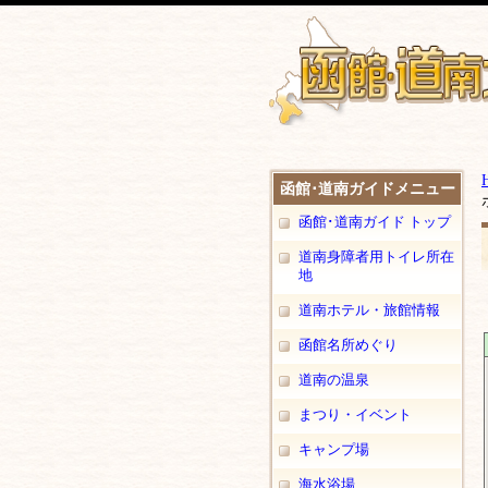
函館･道南ガイドメニュー
函館･道南ガイド トップ
道南身障者用トイレ所在
地
道南ホテル・旅館情報
函館名所めぐり
道南の温泉
まつり・イベント
キャンプ場
海水浴場