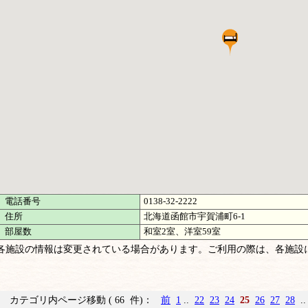
電話番号
0138-32-2222
住所
北海道函館市宇賀浦町6-1
部屋数
和室2室、洋室59室
各施設の情報は変更されている場合があります。ご利用の際は、各施設
カテゴリ内ページ移動 ( 66 件)：
前
1
..
22
23
24
25
26
27
28
.