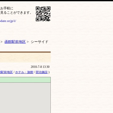
をお手軽に
ら見ることができます。
ate.or.jp/i/
>
函館駅前地区
> シーサイド
2010-7-8 13:30
館駅前地区
/
ホテル・旅館
/
宿泊施設
)