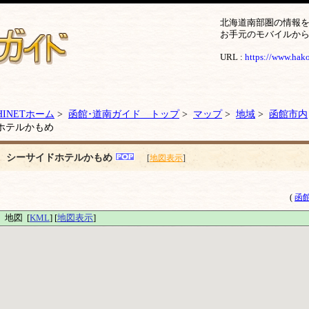
北海道南部圏の情報
お手元のモバイルか
URL :
https://www.hakod
HINETホーム
>
函館･道南ガイド トップ
>
マップ
>
地域
>
函館市内
ホテルかもめ
シーサイドホテルかもめ
[
地図表示
]
(
函
地図 [
KML
] [
地図表示
]