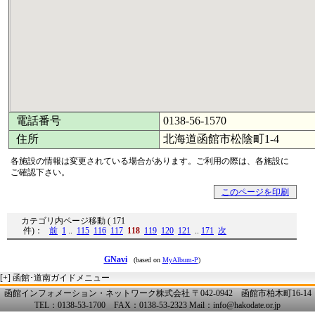
電話番号
0138-56-1570
住所
北海道函館市松陰町1-4
各施設の情報は変更されている場合があります。ご利用の際は、各施設に
ご確認下さい。
このページを印刷
カテゴリ内ページ移動 ( 171
件)：
前
1
..
115
116
117
118
119
120
121
..
171
次
GNavi
(based on
MyAlbum-P
)
[+]
函館･道南ガイドメニュー
函館インフォメーション・ネットワーク株式会社 〒042-0942 函館市柏木町16-14
TEL：0138-53-1700 FAX：0138-53-2323 Mail：info@hakodate.or.jp