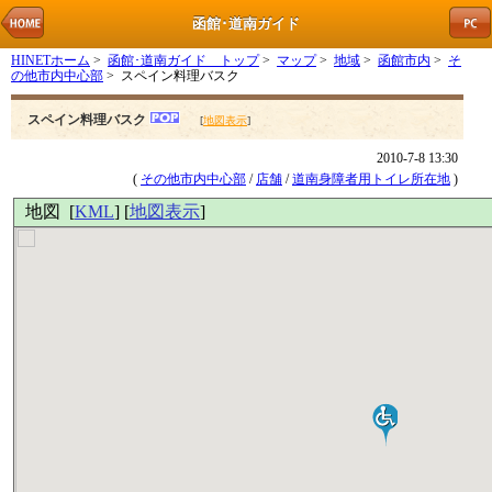
函館･道南ガイド
HINETホーム
>
函館･道南ガイド トップ
>
マップ
>
地域
>
函館市内
>
そ
の他市内中心部
> スペイン料理バスク
スペイン料理バスク
[
地図表示
]
2010-7-8 13:30
(
その他市内中心部
/
店舗
/
道南身障者用トイレ所在地
)
地図 [
KML
] [
地図表示
]