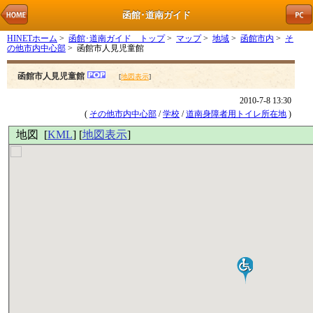
函館･道南ガイド
HINETホーム
>
函館･道南ガイド トップ
>
マップ
>
地域
>
函館市内
>
そ
の他市内中心部
> 函館市人見児童館
函館市人見児童館
[
地図表示
]
2010-7-8 13:30
(
その他市内中心部
/
学校
/
道南身障者用トイレ所在地
)
地図 [
KML
] [
地図表示
]