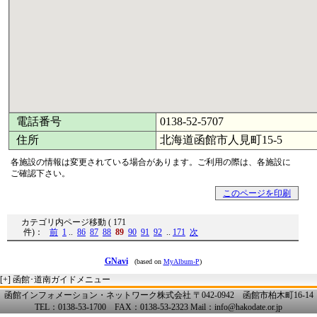
電話番号
0138-52-5707
住所
北海道函館市人見町15-5
各施設の情報は変更されている場合があります。ご利用の際は、各施設に
ご確認下さい。
このページを印刷
カテゴリ内ページ移動 ( 171
件)：
前
1
..
86
87
88
89
90
91
92
..
171
次
GNavi
(based on
MyAlbum-P
)
[+]
函館･道南ガイドメニュー
函館インフォメーション・ネットワーク株式会社 〒042-0942 函館市柏木町16-14
TEL：0138-53-1700 FAX：0138-53-2323 Mail：info@hakodate.or.jp