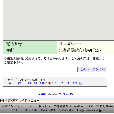
電話番号
0138-47-8033
住所
北海道函館市桔梗町557
各施設の情報は変更されている場合があります。ご利用の際は、各施設に
ご確認下さい。
このページを印刷
カテゴリ内ページ移動 ( 171
件)：
前
1
..
147
148
149
150
151
152
153
..
171
次
GNavi
(based on
MyAlbum-P
)
[+]
函館･道南ガイドメニュー
函館インフォメーション・ネットワーク株式会社 〒042-0942 函館市柏木町16-14
TEL：0138-53-1700 FAX：0138-53-2323 Mail：info@hakodate.or.jp