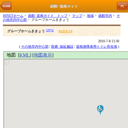
函館･道南ガイド
HINETホーム
>
函館･道南ガイド トップ
>
マップ
>
地域
>
函館市内
>
そ
の他市内中心部
> グループホームききょう
グループホームききょう
[
地図表示
]
2010-7-8 13:30
(
その他市内中心部
/
医療･福祉施設
/
道南身障者用トイレ所在地
)
地図 [
KML
] [
地図表示
]