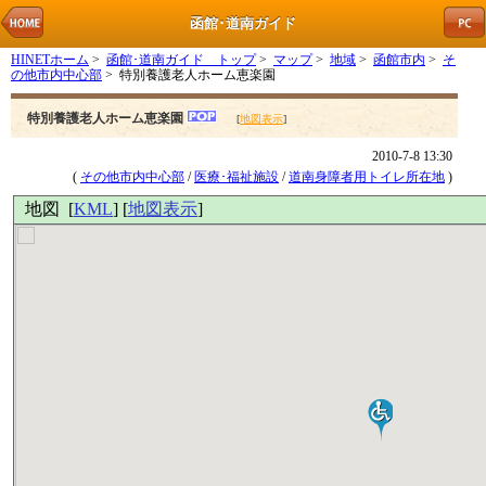
函館･道南ガイド
HINETホーム
>
函館･道南ガイド トップ
>
マップ
>
地域
>
函館市内
>
そ
の他市内中心部
> 特別養護老人ホーム恵楽園
特別養護老人ホーム恵楽園
[
地図表示
]
2010-7-8 13:30
(
その他市内中心部
/
医療･福祉施設
/
道南身障者用トイレ所在地
)
地図 [
KML
] [
地図表示
]