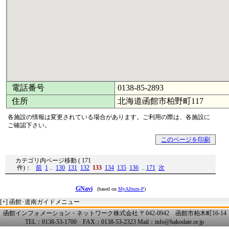
電話番号
0138-85-2893
住所
北海道函館市柏野町117
各施設の情報は変更されている場合があります。ご利用の際は、各施設に
ご確認下さい。
このページを印刷
カテゴリ内ページ移動 ( 171
件)：
前
1
..
130
131
132
133
134
135
136
..
171
次
GNavi
(based on
MyAlbum-P
)
[+]
函館･道南ガイドメニュー
函館インフォメーション・ネットワーク株式会社 〒042-0942 函館市柏木町16-14
TEL：0138-53-1700 FAX：0138-53-2323 Mail：info@hakodate.or.jp