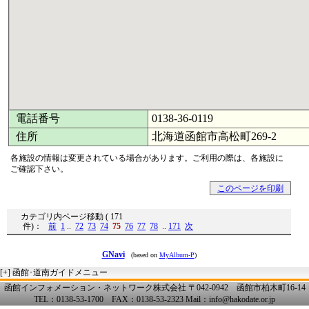
電話番号
0138-36-0119
住所
北海道函館市高松町269-2
各施設の情報は変更されている場合があります。ご利用の際は、各施設に
ご確認下さい。
このページを印刷
カテゴリ内ページ移動 ( 171
件)：
前
1
..
72
73
74
75
76
77
78
..
171
次
GNavi
(based on
MyAlbum-P
)
[+]
函館･道南ガイドメニュー
函館インフォメーション・ネットワーク株式会社 〒042-0942 函館市柏木町16-14
TEL：0138-53-1700 FAX：0138-53-2323 Mail：info@hakodate.or.jp