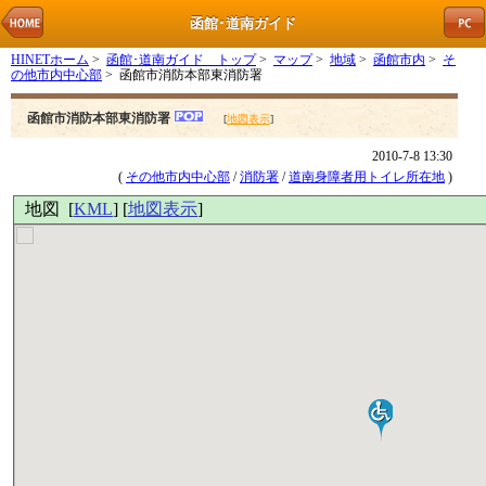
函館･道南ガイド
HINETホーム
>
函館･道南ガイド トップ
>
マップ
>
地域
>
函館市内
>
そ
の他市内中心部
> 函館市消防本部東消防署
函館市消防本部東消防署
[
地図表示
]
2010-7-8 13:30
(
その他市内中心部
/
消防署
/
道南身障者用トイレ所在地
)
地図 [
KML
] [
地図表示
]