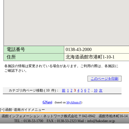
電話番号
0138-43-2000
住所
北海道函館市港町1-10-1
各施設の情報は変更されている場合があります。ご利用の際は、各施設に
ご確認下さい。
このページを印刷
カテゴリ内ページ移動 ( 10 件)：
前
1
2
3
4
5
6
7
..
10
次
GNavi
(based on
MyAlbum-P
)
[+]
函館･道南ガイドメニュー
函館インフォメーション・ネットワーク株式会社 〒042-0942 函館市柏木町16-14
TEL：0138-53-1700 FAX：0138-53-2323 Mail：info@hakodate.or.jp