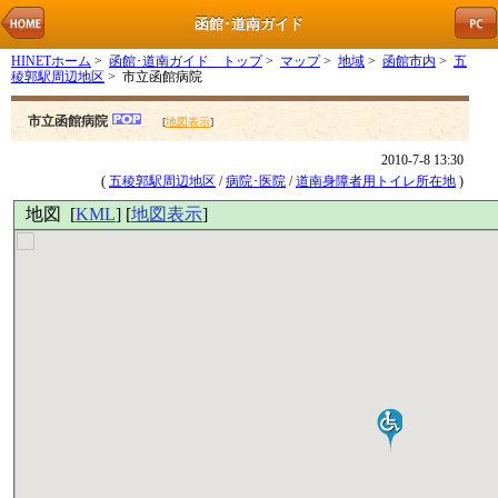
函館･道南ガイド
HINETホーム
>
函館･道南ガイド トップ
>
マップ
>
地域
>
函館市内
>
五
稜郭駅周辺地区
> 市立函館病院
市立函館病院
[
地図表示
]
2010-7-8 13:30
(
五稜郭駅周辺地区
/
病院･医院
/
道南身障者用トイレ所在地
)
地図 [
KML
] [
地図表示
]