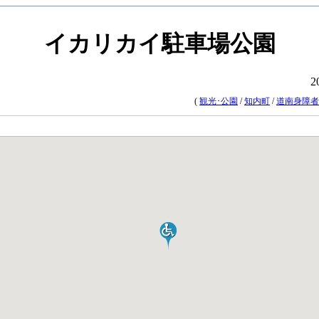
イカリカイ駐車場公園
2
(
観光･公園
/
知内町
/
道南身障者