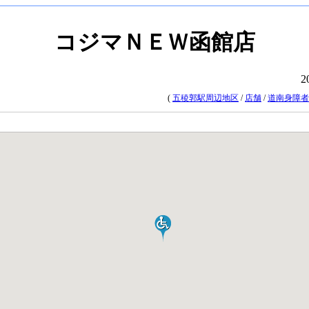
コジマＮＥＷ函館店
2
(
五稜郭駅周辺地区
/
店舗
/
道南身障者