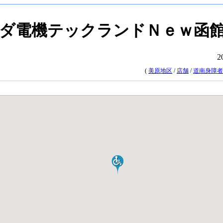
ダ電機テックランドＮｅｗ函
2
(
美原地区
/
店舗
/
道南身障者