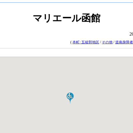
マリエール函館
2
(
本町･五稜郭地区
/
その他
/
道南身障者