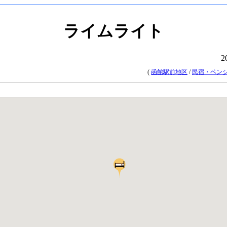
ライムライト
2
(
函館駅前地区
/
民宿・ペン