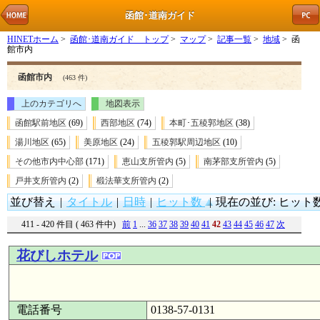
函館･道南ガイド
HINETホーム
>
函館･道南ガイド トップ
>
マップ
>
記事一覧
>
地域
> 函
館市内
函館市内
(463 件)
上のカテゴリへ
地図表示
函館駅前地区
(69)
西部地区
(74)
本町･五稜郭地区
(38)
湯川地区
(65)
美原地区
(24)
五稜郭駅周辺地区
(10)
その他市内中心部
(171)
恵山支所管内
(5)
南茅部支所管内
(5)
戸井支所管内
(2)
椴法華支所管内
(2)
並び替え
|
タイトル
|
日時
|
ヒット数
|
現在の並び: ヒット数
411 - 420 件目 ( 463 件中)
前
1
...
36
37
38
39
40
41
42
43
44
45
46
47
次
花びしホテル
電話番号
0138-57-0131