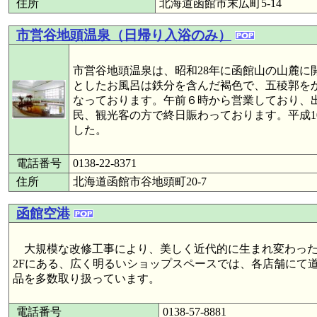
住所
北海道函館市末広町5-14
市営谷地頭温泉（日帰り入浴のみ）
市営谷地頭温泉は、昭和28年に函館山の山麓に
としたお風呂は鉄分を含んだ褐色で、五稜郭を
なっております。午前６時から営業しており、
民、観光客の方で終日賑わっております。平成1
した。
電話番号
0138-22-8371
住所
北海道函館市谷地頭町20-7
函館空港
大規模な改修工事により、美しく近代的に生まれ変わった
2Fにある、広く明るいショップスペースでは、各店舗にて
品を多数取り扱っています。
電話番号
0138-57-8881