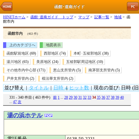
函館･道南ガイド
HINETホーム
>
函館･道南ガイド トップ
>
マップ
>
記事一覧
>
地域
> 函
館市内
函館市内
(463 件)
上のカテゴリへ
地図表示
函館駅前地区
(69)
西部地区
(74)
本町･五稜郭地区
(38)
湯川地区
(65)
美原地区
(24)
五稜郭駅周辺地区
(10)
その他市内中心部
(171)
恵山支所管内
(5)
南茅部支所管内
(5)
戸井支所管内
(2)
椴法華支所管内
(2)
並び替え
|
タイトル
|
日時
|
ヒット数
|
現在の並び: 日時 (旧
331 - 340 件目 ( 463 件中)
前
1
...
28
29
30
31
32
33
34
35
36
37
38
39
40
...
47
次
湯の浜ホテル
電話番号
0138-59-2231