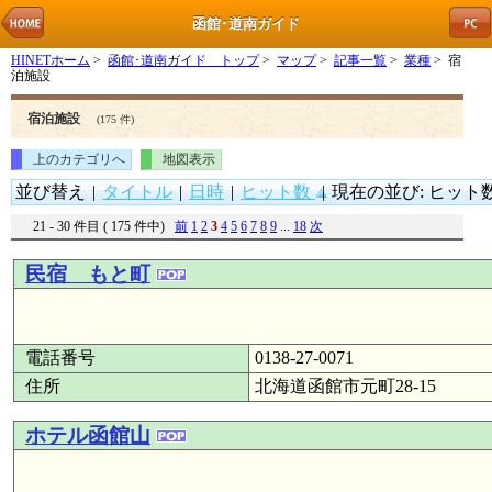
函館･道南ガイド
HINETホーム
>
函館･道南ガイド トップ
>
マップ
>
記事一覧
>
業種
> 宿
泊施設
宿泊施設
(175 件)
上のカテゴリへ
地図表示
並び替え
|
タイトル
|
日時
|
ヒット数
|
現在の並び: ヒット数
21 - 30 件目 ( 175 件中)
前
1
2
3
4
5
6
7
8
9
...
18
次
民宿 もと町
電話番号
0138-27-0071
住所
北海道函館市元町28-15
ホテル函館山