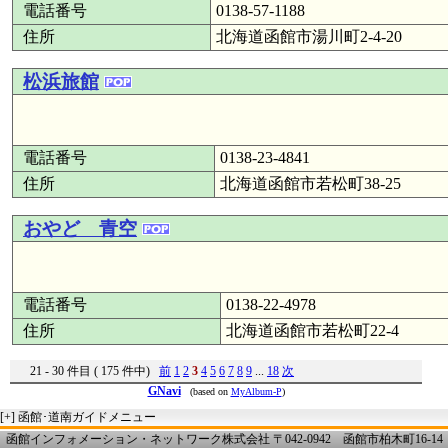
電話番号
0138-57-1188
住所
北海道函館市湯川町2-4-20
松浜旅館
電話番号
0138-23-4841
住所
北海道函館市若松町38-25
おやど 青空
電話番号
0138-22-4978
住所
北海道函館市若松町22-4
21 - 30 件目 ( 175 件中)
前
1
2
3
4
5
6
7
8
9
...
18
次
GNavi
(based on
MyAlbum-P
)
[+]
函館･道南ガイドメニュー
函館インフォメーション・ネットワーク株式会社 〒042-0942 函館市柏木町16-14