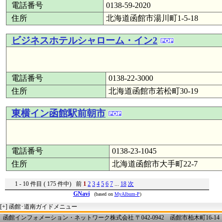
電話番号
0138-59-2020
住所
北海道函館市湯川町1-5-18
ビジネスホテルシャローム・イン2
電話番号
0138-22-3000
住所
北海道函館市若松町30-19
東横イン函館駅前朝市
電話番号
0138-23-1045
住所
北海道函館市大手町22-7
1 - 10 件目 ( 175 件中) 前
1
2
3
4
5
6
7
...
18
次
GNavi
(based on
MyAlbum-P
)
[+]
函館･道南ガイドメニュー
函館インフォメーション・ネットワーク株式会社 〒042-0942 函館市柏木町16-14