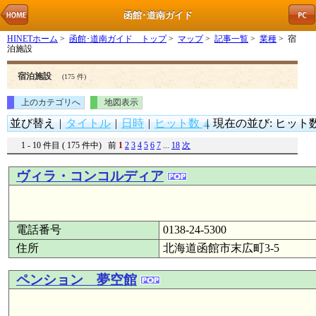
函館･道南ガイド
HINETホーム
>
函館･道南ガイド トップ
>
マップ
>
記事一覧
>
業種
> 宿
泊施設
宿泊施設
(175 件)
上のカテゴリへ
地図表示
並び替え
|
タイトル
|
日時
|
ヒット数
|
現在の並び: ヒット数
1 - 10 件目 ( 175 件中) 前
1
2
3
4
5
6
7
...
18
次
ヴィラ・コンコルディア
電話番号
0138-24-5300
住所
北海道函館市末広町3-5
ペンション 夢空館