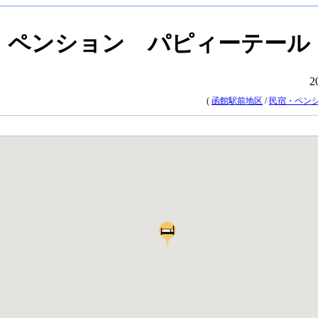
ペンション パピィーテール
2
(
函館駅前地区
/
民宿・ペン